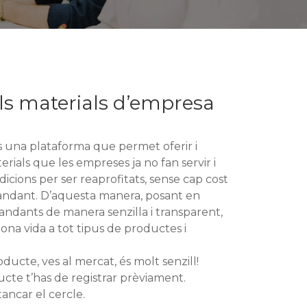
s materials d’empresa
s una plataforma que permet oferir i
terials que les empreses ja no fan servir i
cions per ser reaprofitats, sense cap cost
mandant. D’aquesta manera, posant en
andants de manera senzilla i transparent,
na vida a tot tipus de productes i
oducte, ves al mercat, és molt senzill!
ucte t’has de registrar prèviament.
tancar el cercle.