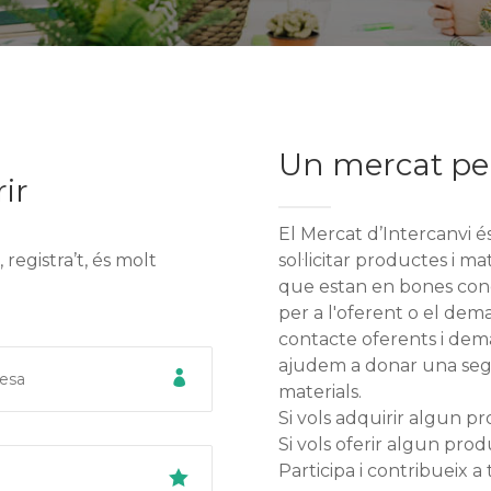
Un mercat pel
ir
El Mercat d’Intercanvi é
registra’t, és molt
sol·licitar productes i ma
que estan en bones condi
per a l'oferent o el de
contacte oferents i dem
ajudem a donar una sego
materials.
Si vols adquirir algun pr
Si vols oferir algun prod
Participa i contribueix a 