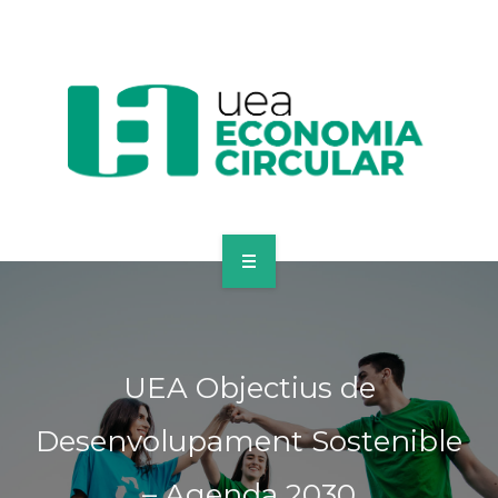
ECONOMIA CIRCULAR
MERCAT D’INTERCANVI
UEA Objectius de
EINES PER EMPRESES
Desenvolupament Sostenible
ACTUALITAT
– Agenda 2030