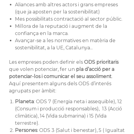
Aliances amb altres actors i grans empreses
(que ja aposten per la sostenibilitat)
Mes possibilitats contractació al sector públic.
Millora de la reputació i augment de la
confiança en la marca.
Avançar-se a les normatives en matèria de
sostenibilitat, a la UE, Catalunya...
Les empreses poden definir els
ODS prioritaris
que volen potenciar, fer un
pla d’acció per a
potenciar-los i comunicar el seu assoliment
.
Aquí presentem alguns dels ODS d’interés
agrupats per àmbit:
Planeta
: ODS 7 (Energia neta i assequible), 12
(Consum i producció responsables),
13 (Acció
climàtica), 14 (Vida submarina) i 15 (Vida
terrestre).
Persones
: ODS 3 (Salut i benestar), 5 ( Igualtat