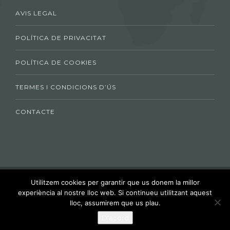
AVIS LEGAL
POLÍTICA DE PRIVACITAT
POLÍTICA DE COOKIES
TERMES I CONDICIONS D’ÚS
CONTACTE
2020 © ECONOMIA CIRCULAR UEA - Unió
Utilitzem cookies per garantir que us donem la millor
experiència al nostre lloc web. Si continueu utilitzant aquest
Empresarial de l'Anoia
lloc, assumirem que us plau.
Xarxes socials:
D'acord