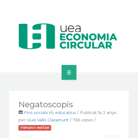
ECONOMIA CIRCULAR
MERCAT D’INTERCANVI
Negatoscopis
EINES PER EMPRESES
Fins socials i/o educatius
/
Publicat fa 2 anys
per
Lluis Valls Claramunt
/ 766 vistes /
ACTUALITAT
Intercanvi realitzat