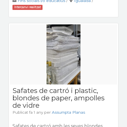
Fins socials i/o educatius
/
Igualada
/
Intercanvi realitzat
Safates de cartró i plastic,
blondes de paper, ampolles
de vidre
Publicat fa 1 any
per
Assumpta Planas
Safates de cartró amb les seves blondes