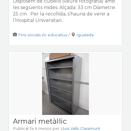
Disposem de cubells (veure fotografia) amb
les següents mides: Alçada: 33 cm Diàmetre:
25 cm Per la recollida, s’hauria de venir a
l’Hospital Universitari...
Fins socials i/o educatius
/
Igualada
Armari metàl·lic
Publicat fa 6 mesos
per
Lluis Valls Claramunt