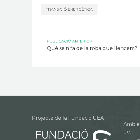
TRANSICIÓ ENERGÈTICA
PUBLICACIÓ ANTERIOR
Què se'n fa de la roba que llencem?
Projecte de la Fundació UEA
Amb el 
de: