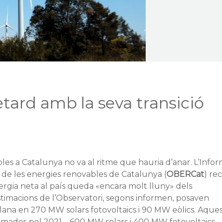
tard amb la seva transició
les a Catalunya no va al ritme que hauria d’anar. L’Info
i de les energies renovables de Catalunya (
OBERCat
) re
rgia neta al país queda «encara molt lluny» dels
stimacions de l’Observatori, segons informen, posaven
lana en 270 MW solars fotovoltaics i 90 MW eòlics. Aque
stimades pel 2021 – 600 MW solars i 400 MW fotovoltaics –