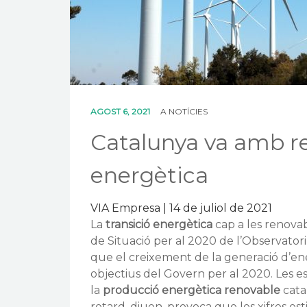
AGOST 6, 2021
A
NOTÍCIES
Catalunya va amb re
energètica
VIA Empresa | 14 de juliol de 2021
La
transició
energètica
cap a les renovab
de Situació per al 2020 de l’Observator
que el creixement de la generació d’ene
objectius del Govern per al 2020. Les e
la
producció
energètica
renovable
cata
retard, diuen, provoca que les xifres e