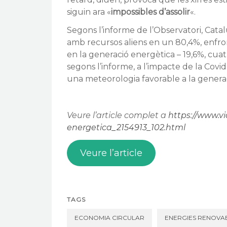
siguin ara «
impossibles
d’assolir
«.
Segons l’informe de l’Observatori, Cat
amb recursos aliens en un 80,4%, enfron
en la generació energètica – 19,6%, cuat
segons l’informe, a l’impacte de la Covi
una meteorologia favorable a la generaci
Veure l’article complet a
https://www.v
energetica_2154913_102.html
Veure l’article
TAGS
ECONOMIA CIRCULAR
ENERGIES RENOVA