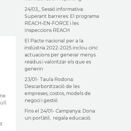
24/03_ Sessió informativa:
Superant barreres: El programa
REACH-EN-FORCE i les
Inspeccions REACH
El Pacte nacional per a la
indústria 2022-2025 inclou cinc
actuacions per generar menys
residus i valoritzar els que es
generin
23/01- Taula Rodona:
Descarbonització de les
empreses, costos, models de
rme
negoci i gestió
cull
Fins el 24/01- Campanya: Dona
un portàtil, regala educació.
st