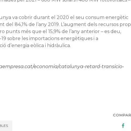
alunya va cobrir durant el 2020 el seu consum energètic
t del 84,1% de l’any 2019. L’augment dels recursos prop
ro punts més que el 15,9% de l’any anterior – es deu,
d-19 sobre les importacions energètiques i a
ó d’energia eòlica i hidràulica.
iaempresa.cat/economia/catalunya-retard-transicio-
COMPAR
BLES