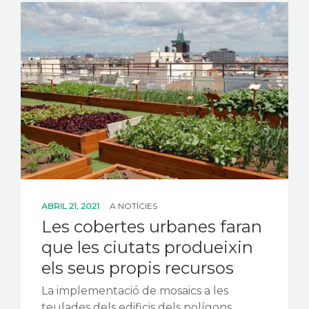
CONTACTE
ABRIL 21, 2021
A
NOTÍCIES
Les cobertes urbanes faran
que les ciutats produeixin
els seus propis recursos
La implementació de mosaics a les
teulades dels edificis dels polígons